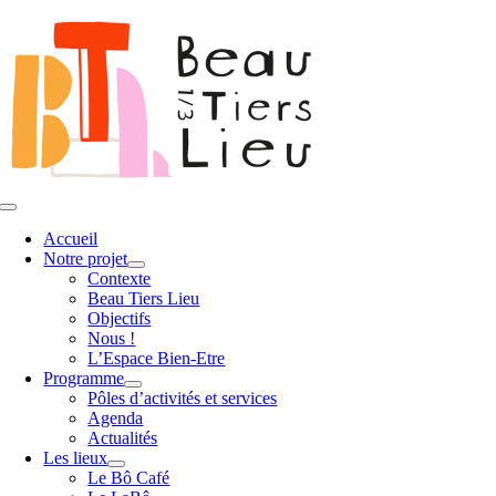
Passer
au
contenu
Toggle
Navigation
Accueil
Notre projet
Contexte
Beau Tiers Lieu
Objectifs
Nous !
L’Espace Bien-Etre
Programme
Pôles d’activités et services
Agenda
Actualités
Les lieux
Le Bô Café