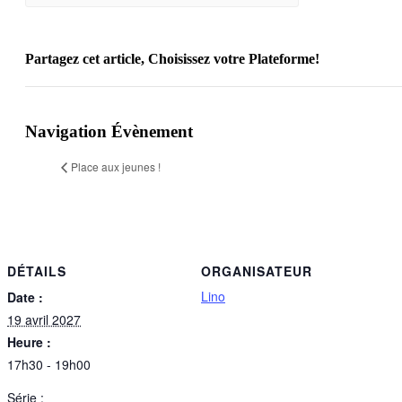
Partagez cet article, Choisissez votre Plateforme!
Facebook
X
Reddit
LinkedIn
WhatsApp
Telegram
Tumblr
Pinterest
Vk
Xing
Email
Navigation Évènement
Place aux jeunes !
DÉTAILS
ORGANISATEUR
Lino
Date :
19 avril 2027
Heure :
17h30 - 19h00
Série :