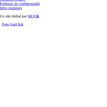
Politique de confidentialité
Infos pratiques
Un site réalisé par
ACCK
Page load link
Aller
en
haut