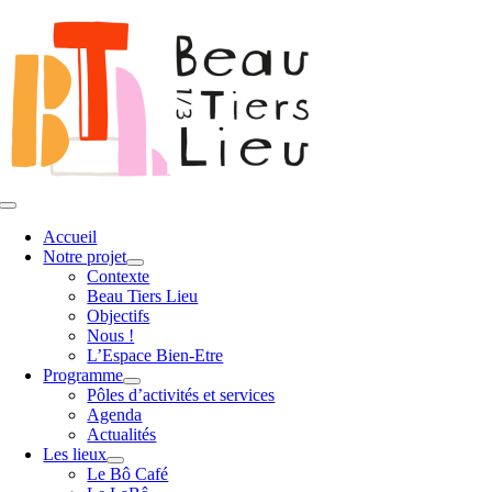
Passer
au
contenu
Toggle
Navigation
Accueil
Notre projet
Contexte
Beau Tiers Lieu
Objectifs
Nous !
L’Espace Bien-Etre
Programme
Pôles d’activités et services
Agenda
Actualités
Les lieux
Le Bô Café