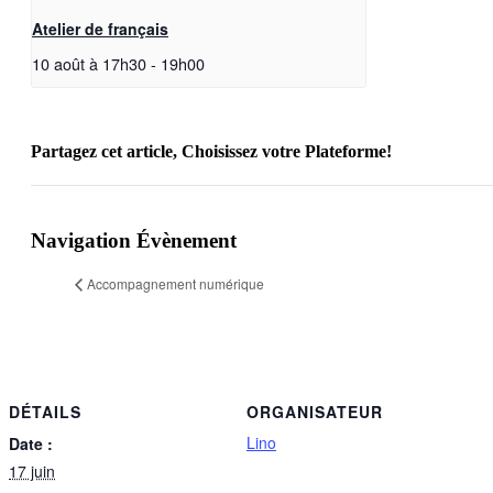
Atelier de français
10 août à 17h30
-
19h00
Partagez cet article, Choisissez votre Plateforme!
Facebook
X
Reddit
LinkedIn
WhatsApp
Telegram
Tumblr
Pinterest
Vk
Xing
Email
Navigation Évènement
Accompagnement numérique
DÉTAILS
ORGANISATEUR
Lino
Date :
17 juin