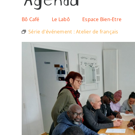
Bô Café
Le Labô
Espace Bien-Etre
Série d'événement :
Atelier de français