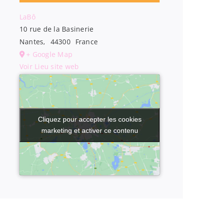
LaBô
10 rue de la Basinerie
Nantes
,
44300
France
+ Google Map
Voir Lieu site web
Cliquez pour accepter les cookies
Cliquez pour accepter les cookies
marketing et activer ce contenu
marketing et activer ce contenu