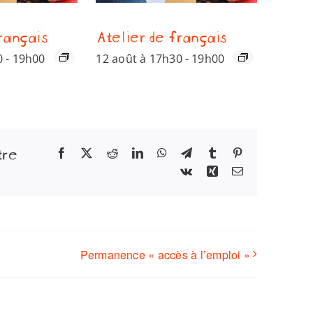
rançais
Atelier de français
0
-
19h00
12 août à 17h30
-
19h00
tre
Facebook
X
Reddit
LinkedIn
WhatsApp
Telegram
Tumblr
Pinterest
Vk
Xing
Email
Permanence « accès à l’emploi »