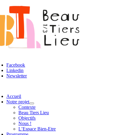
Passer
au
contenu
oggle
avigation
Facebook
Linkedin
Newsletter
oggle
avigation
Accueil
Notre projet
Contexte
Beau Tiers Lieu
Objectifs
Nous !
L’Espace Bien-Etre
Programme