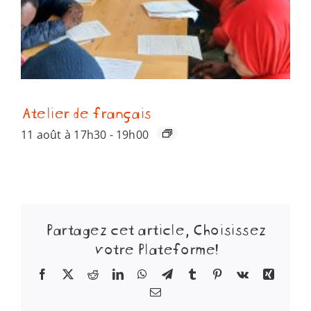
Atelier de français
11 août à 17h30
-
19h00
Partagez cet article, Choisissez
votre Plateforme!
Facebook
X
Reddit
LinkedIn
WhatsApp
Telegram
Tumblr
Pinterest
Vk
Xing
Email