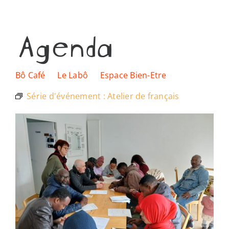
Agenda
Ressources
Nous soutenir
Bô Café
Le Labô
Espace Bien-Etre
Série d'événement :
Atelier de français
Nous trouver