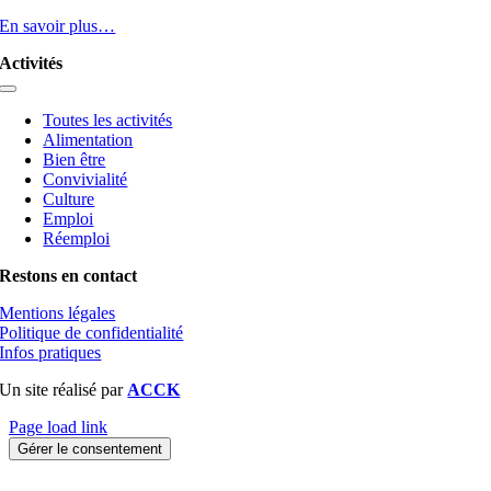
En savoir plus…
Activités
Toggle
Navigation
Toutes les activités
Alimentation
Bien être
Convivialité
Culture
Emploi
Réemploi
Restons en contact
Mentions légales
Politique de confidentialité
Infos pratiques
Un site réalisé par
ACCK
Page load link
Gérer le consentement
Aller
en