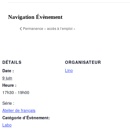
Facebook
X
Reddit
LinkedIn
WhatsApp
Telegram
Tumblr
Pinterest
Vk
Xing
Email
Navigation Évènement
Permanence « accès à l’emploi »
DÉTAILS
ORGANISATEUR
Lino
Date :
9 juin
Heure :
17h30 - 19h00
Série :
Atelier de français
Catégorie d’Évènement:
Labo