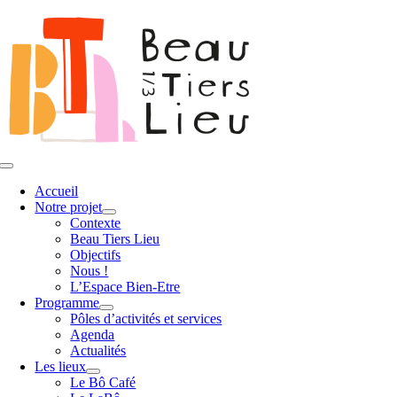
Passer
au
contenu
Toggle
Navigation
Accueil
Notre projet
Contexte
Beau Tiers Lieu
Objectifs
Nous !
L’Espace Bien-Etre
Programme
Pôles d’activités et services
Agenda
Actualités
Les lieux
Le Bô Café