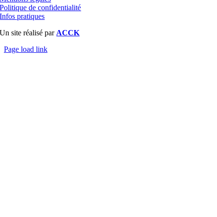
Politique de confidentialité
Infos pratiques
Un site réalisé par
ACCK
Page load link
Aller
en
haut