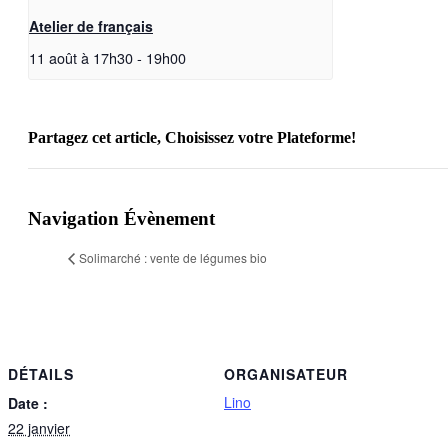
Atelier de français
11 août à 17h30
-
19h00
Partagez cet article, Choisissez votre Plateforme!
Facebook
X
Reddit
LinkedIn
WhatsApp
Telegram
Tumblr
Pinterest
Vk
Xing
Email
Navigation Évènement
Solimarché : vente de légumes bio
DÉTAILS
ORGANISATEUR
Lino
Date :
22 janvier