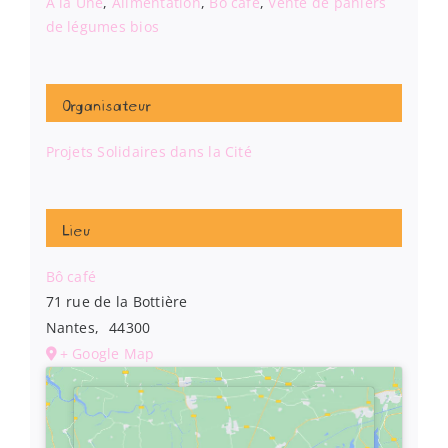
A la Une
,
Alimentation
,
Bô café
,
Vente de paniers
de légumes bios
Organisateur
Projets Solidaires dans la Cité
Lieu
Bô café
71 rue de la Bottière
Nantes
,
44300
+ Google Map