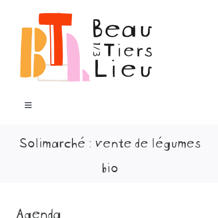
Passer
au
contenu
Toggle
Navigation
Accueil
Solimarché : vente de légumes
bio
Notre projet
Programme
Agenda