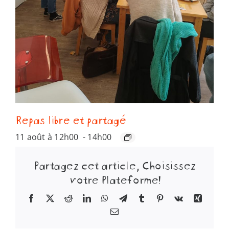
Repas libre et partagé
11 août à 12h00
-
14h00
Partagez cet article, Choisissez
votre Plateforme!
Facebook
X
Reddit
LinkedIn
WhatsApp
Telegram
Tumblr
Pinterest
Vk
Xing
Email