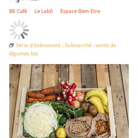
Les lieux
Bô Café
Le Labô
Espace Bien-Etre
Ressources
Série d'événement :
Solimarché : vente de
Nous soutenir
légumes bio
Nous trouver