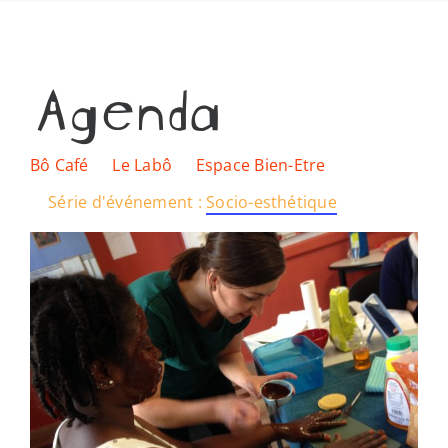
Les lieux
Agenda
Ressources
Nous soutenir
Bô Café
Le Labô
Espace Bien-Etre
Série d'événement :
Socio-esthétique
Nous trouver