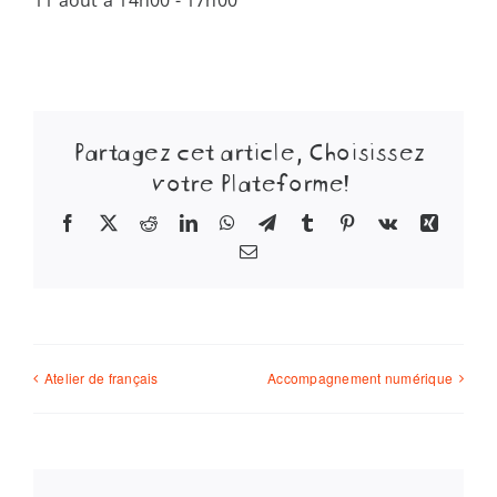
11 août à 14h00
-
17h00
Partagez cet article, Choisissez
votre Plateforme!
Facebook
X
Reddit
LinkedIn
WhatsApp
Telegram
Tumblr
Pinterest
Vk
Xing
Email
Atelier de français
Accompagnement numérique