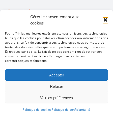
En savoir plus…
Gérer le consentement aux
cookies
Activités
Pour offrir les meilleures expériences, nous utilisons des technologies
telles que les cookies pour stocker et/ou accéder aux informations des
Toggle
appareils. Le fait de consentir à ces technologies nous permettra de
traiter des données telles que le comportement de navigation ou les
Navigation
ID uniques sur ce site. Le fait de ne pas consentir ou de retirer son
Toutes les activités
Restons en contact
consentement peut avoir un effet négatif sur certaines
caractéristiques et fonctions.
Alimentation
Accepter
Mentions légales
Politique de confidentialité
Refuser
Bien être
Infos pratiques
Voir les préférences
Convivialité
Un site réalisé par
ACCK
Politique de cookies
Politique de confidentialité