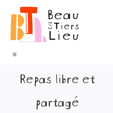
Passer
au
contenu
Toggle
Navigation
Accueil
Repas libre et
Notre projet
partagé
Programme