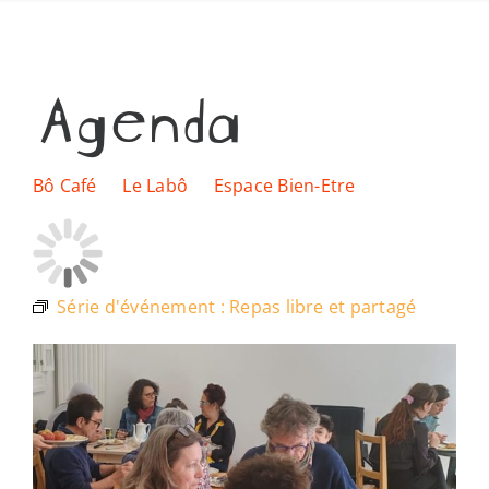
Les lieux
Agenda
Ressources
Nous soutenir
Bô Café
Le Labô
Espace Bien-Etre
Nous trouver
Série d'événement :
Repas libre et partagé