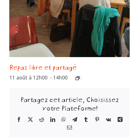
Repas libre et partagé
11 août à 12h00
-
14h00
Partagez cet article, Choisissez
votre Plateforme!
Facebook
X
Reddit
LinkedIn
WhatsApp
Telegram
Tumblr
Pinterest
Vk
Xing
Email