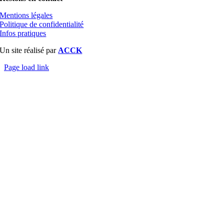
Mentions légales
Politique de confidentialité
Infos pratiques
Un site réalisé par
ACCK
Page load link
Aller
en
haut