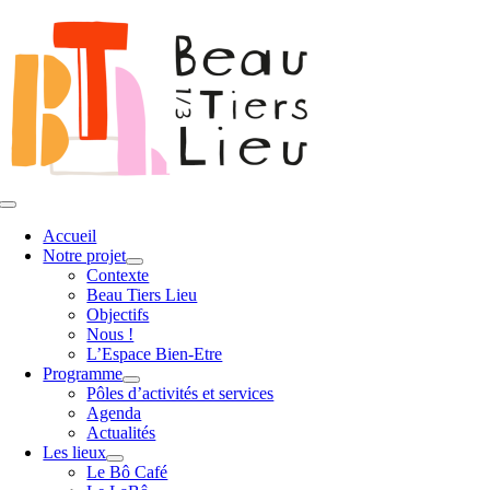
Passer
au
contenu
Toggle
Navigation
Accueil
Notre projet
Contexte
Beau Tiers Lieu
Objectifs
Nous !
L’Espace Bien-Etre
Programme
Pôles d’activités et services
Agenda
Actualités
Les lieux
Le Bô Café