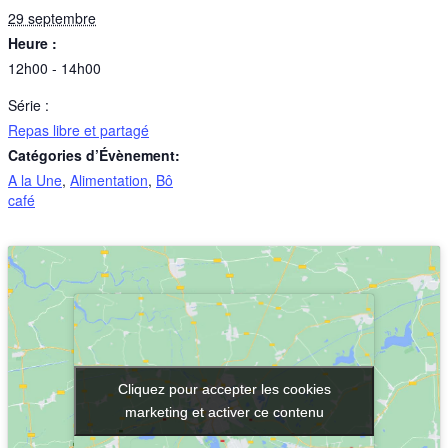
29 septembre
Heure :
12h00 - 14h00
Série :
Repas libre et partagé
Catégories d’Évènement:
A la Une
,
Alimentation
,
Bô
café
Cliquez pour accepter les cookies
Cliquez pour accepter les cookies
marketing et activer ce contenu
marketing et activer ce contenu