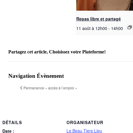
Repas libre et partagé
11 août à 12h00
-
14h00
Partagez cet article, Choisissez votre Plateforme!
Facebook
X
Reddit
LinkedIn
WhatsApp
Telegram
Tumblr
Pinterest
Vk
Xing
Email
Navigation Évènement
Permanence « accès à l’emploi »
DÉTAILS
ORGANISATEUR
Le Beau Tiers Lieu
Date :