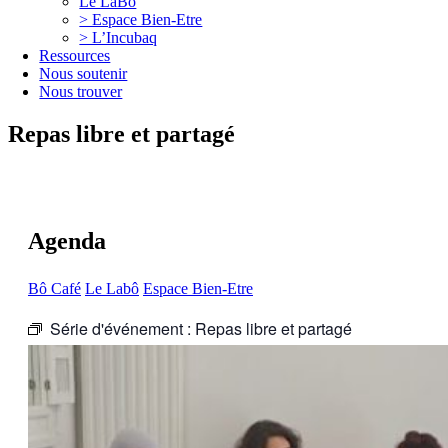
Le LaBô
> Espace Bien-Etre
> L’Incubaq
Ressources
Nous soutenir
Nous trouver
Repas libre et partagé
Agenda
Bô Café
Le Labô
Espace Bien-Etre
Série d'événement :
Repas libre et partagé