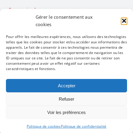
En savoir plus…
Gérer le consentement aux
cookies
Activités
Pour offrir les meilleures expériences, nous utilisons des technologies
telles que les cookies pour stocker et/ou accéder aux informations des
appareils. Le fait de consentir à ces technologies nous permettra de
Toggle
traiter des données telles que le comportement de navigation ou les
Navigation
ID uniques sur ce site. Le fait de ne pas consentir ou de retirer son
Toutes les activités
Restons en contact
consentement peut avoir un effet négatif sur certaines
caractéristiques et fonctions.
Alimentation
Accepter
Mentions légales
Politique de confidentialité
Refuser
Bien être
Infos pratiques
Voir les préférences
Convivialité
Un site réalisé par
ACCK
Politique de cookies
Politique de confidentialité