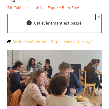
Les lieux
Bô Café
Le Labô
Espace Bien-Etre
×
Ressources
Cet évènement est passé.
Nous soutenir
Série d'événement :
Repas libre et partagé
Nous trouver