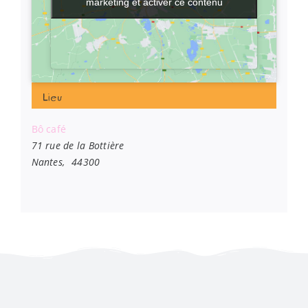
marketing et activer ce contenu
marketing et activer ce contenu
Lieu
Bô café
71 rue de la Bottière
Nantes
,
44300