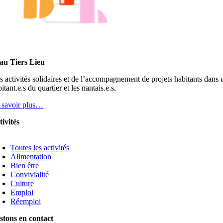
au Tiers Lieu
s activités solidaires et de l’accompagnement de projets habitants dans
itant.e.s du quartier et les nantais.e.s.
 savoir plus…
tivités
oggle
avigation
Toutes les activités
Alimentation
Bien être
Convivialité
Culture
Emploi
Réemploi
stons en contact