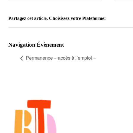
Partagez cet article, Choisissez votre Plateforme!
Facebook
X
Reddit
LinkedIn
WhatsApp
Telegram
Tumblr
Pinterest
Vk
Xing
Email
Navigation Évènement
Permanence « accès à l’emploi »