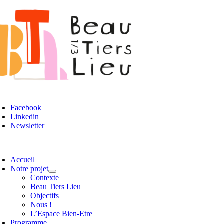
Passer
au
contenu
oggle
avigation
Facebook
Linkedin
Newsletter
oggle
avigation
Accueil
Notre projet
Contexte
Beau Tiers Lieu
Objectifs
Nous !
L’Espace Bien-Etre
Programme