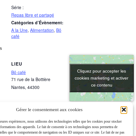
Série :
Repas libre et partagé
Catégories d’Évènement:
A la Une
,
Alimentation
,
Bô
café
es
LIEU
Cliquez pour accepter les
Cliquez pour accepter les
Bô café
cookies marketing et activer
cookies marketing et activer
71 rue de la Bottière
ce contenu
ce contenu
Nantes
,
44300
Gérer le consentement aux cookies
lleures expériences, nous utilisons des technologies telles que les cookies pour stocker
nformations des appareils. Le fait de consentir à ces technologies nous permettra de
 telles que le comportement de navigation ou les ID uniques sur ce site. Le fait de ne pas