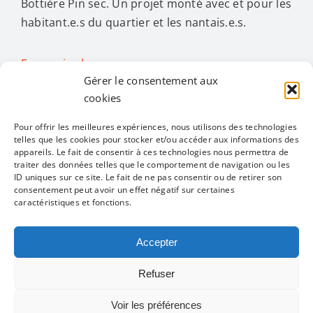
Bottière Pin sec. Un projet monté avec et pour les
habitant.e.s du quartier et les nantais.e.s.
En savoir plus…
Gérer le consentement aux
cookies
Activités
Pour offrir les meilleures expériences, nous utilisons des technologies
telles que les cookies pour stocker et/ou accéder aux informations des
Toggle
appareils. Le fait de consentir à ces technologies nous permettra de
traiter des données telles que le comportement de navigation ou les
Navigation
ID uniques sur ce site. Le fait de ne pas consentir ou de retirer son
Toutes les activités
Restons en contact
consentement peut avoir un effet négatif sur certaines
caractéristiques et fonctions.
Alimentation
Accepter
Mentions légales
Politique de confidentialité
Refuser
Bien être
Infos pratiques
Voir les préférences