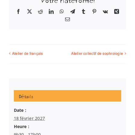
Facebook
X
Reddit
LinkedIn
WhatsApp
Telegram
Tumblr
Pinterest
Vk
Xing
Email
Atelier de français
Atelier collectif de sophrologie
Détails
Date :
18 février 2027
Heure :
9h30 - 17h00