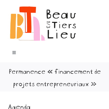
Passer
au
contenu
Toggle
Navigation
Accueil
Permanence « financement de
projets entrepreneuriaux »
Notre projet
Programme
Agenda