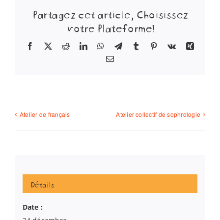
Partagez cet article, Choisissez
votre Plateforme!
Facebook
X
Reddit
LinkedIn
WhatsApp
Telegram
Tumblr
Pinterest
Vk
Xing
Email
Atelier de français
Atelier collectif de sophrologie
Détails
Date :