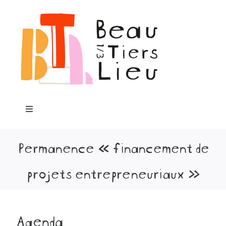
Passer
au
contenu
Toggle
Navigation
Accueil
Permanence « financement de
projets entrepreneuriaux »
Notre projet
Programme
Agenda