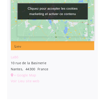
Cliquez pour accepter les cookies
Cliquez pour accepter les cookies
marketing et activer ce contenu
marketing et activer ce contenu
Lieu
LaBô
10 rue de la Basinerie
Nantes
,
44300
France
+ Google Map
Voir Lieu site web