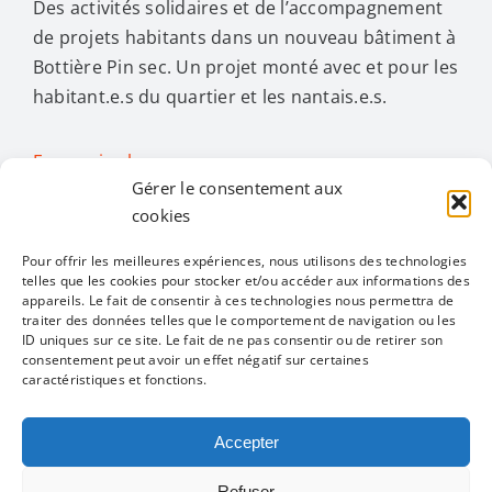
Des activités solidaires et de l’accompagnement
de projets habitants dans un nouveau bâtiment à
Bottière Pin sec. Un projet monté avec et pour les
habitant.e.s du quartier et les nantais.e.s.
En savoir plus…
Gérer le consentement aux
cookies
Activités
Pour offrir les meilleures expériences, nous utilisons des technologies
telles que les cookies pour stocker et/ou accéder aux informations des
Toggle
appareils. Le fait de consentir à ces technologies nous permettra de
traiter des données telles que le comportement de navigation ou les
Navigation
ID uniques sur ce site. Le fait de ne pas consentir ou de retirer son
Toutes les activités
Restons en contact
consentement peut avoir un effet négatif sur certaines
caractéristiques et fonctions.
Alimentation
Accepter
Mentions légales
Politique de confidentialité
Refuser