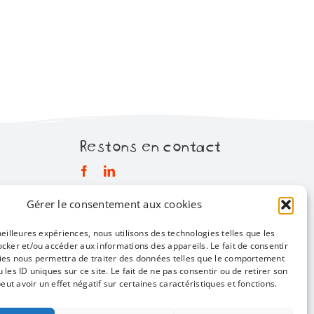
Restons en contact
Gérer le consentement aux cookies
Mentions légales
Politique de confidentialité
meilleures expériences, nous utilisons des technologies telles que les
ocker et/ou accéder aux informations des appareils. Le fait de consentir
Infos pratiques
ies nous permettra de traiter des données telles que le comportement
 les ID uniques sur ce site. Le fait de ne pas consentir ou de retirer son
Un site réalisé par
ACCK
t avoir un effet négatif sur certaines caractéristiques et fonctions.