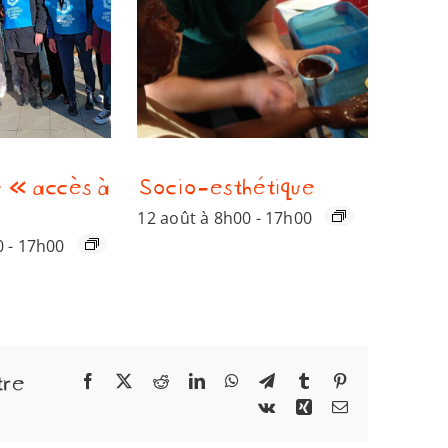
 « accès à
Socio-esthétique
12 août à 8h00
-
17h00
0
-
17h00
tre
Facebook
X
Reddit
LinkedIn
WhatsApp
Telegram
Tumblr
Pinterest
Vk
Xing
Email