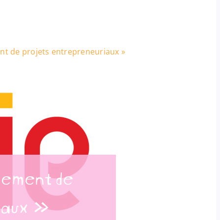
t de projets entrepreneuriaux »
ement de
iaux »