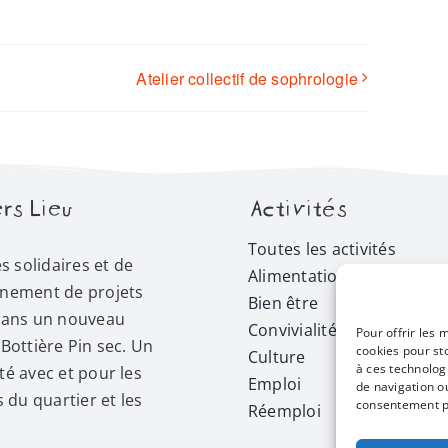
Atelier collectif de sophrologie
rs Lieu
Activités
Toutes les activités
és solidaires et de
Alimentation
nement de projets
Bien être
dans un nouveau
Convivialité
Pour offrir les 
Bottière Pin sec. Un
cookies pour st
Culture
à ces technolog
é avec et pour les
Emploi
de navigation ou
s du quartier et les
consentement peu
Réemploi