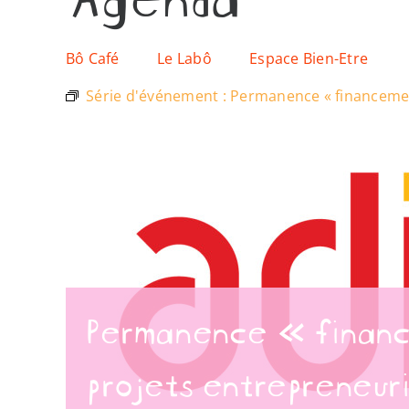
Bô Café
Le Labô
Espace Bien-Etre
Série d'événement :
Permanence « financemen
Permanence « financ
projets entrepreneur