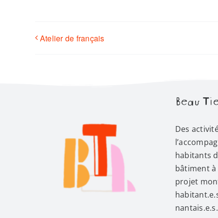
Atelier de français
Beau Tie
Des activit
l’accompag
habitants 
bâtiment à 
projet mont
habitant.e.
nantais.e.s.