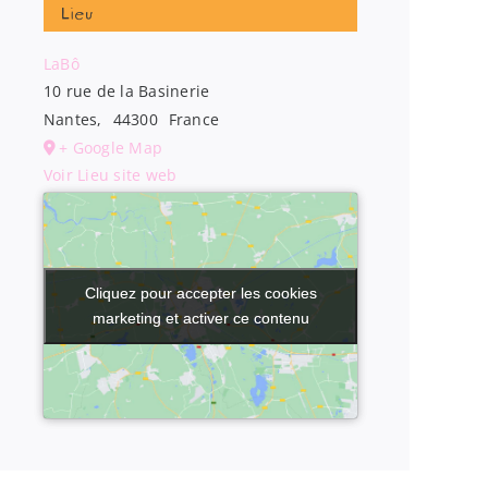
Lieu
LaBô
10 rue de la Basinerie
Nantes
,
44300
France
+ Google Map
Voir Lieu site web
Cliquez pour accepter les cookies
Cliquez pour accepter les cookies
marketing et activer ce contenu
marketing et activer ce contenu