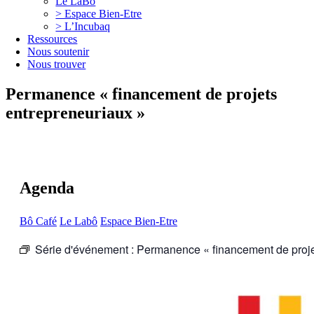
Le LaBô
> Espace Bien-Etre
> L’Incubaq
Ressources
Nous soutenir
Nous trouver
Permanence « financement de projets
entrepreneuriaux »
Agenda
Bô Café
Le Labô
Espace Bien-Etre
Série d'événement :
Permanence « financement de proje