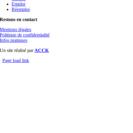
Emploi
Réemploi
Restons en contact
Mentions légales
Politique de confidentialité
Infos pratiques
Un site réalisé par
ACCK
Page load link
Aller
en
haut