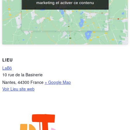
marketing et activer ce contenu
marketing et activer ce contenu
LIEU
LaBô
10 rue de la Basinerie
Nantes
,
44300
France
+ Google Map
Voir Lieu site web