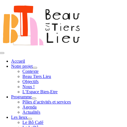
Passer
au
contenu
Toggle
Navigation
Accueil
Notre projet
Contexte
Beau Tiers Lieu
Objectifs
Nous !
L’Espace Bien-Etre
Programme
Pôles d’activités et services
Agenda
Actualités
Les lieux
Le Bô Café