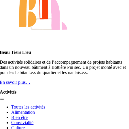
Beau Tiers Lieu
Des activités solidaires et de l’accompagnement de projets habitants
dans un nouveau bâtiment à Bottière Pin sec. Un projet monté avec et
pour les habitant.e.s du quartier et les nantais.e.s.
En savoir plus…
Activités
Toggle
Navigation
Toutes les activités
Alimentation
Bien être
Convivialité
Culture