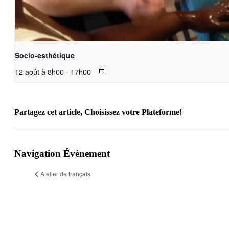
Socio-esthétique
12 août à 8h00
-
17h00
Partagez cet article, Choisissez votre Plateforme!
Facebook
X
Reddit
LinkedIn
WhatsApp
Telegram
Tumblr
Pinterest
Vk
Xing
Email
Navigation Évènement
Atelier de français