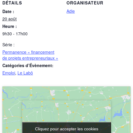
DÉTAILS
ORGANISATEUR
Adie
Date :
20 août
Heure :
9h30 - 17h00
Série :
Permanence « financement
de projets entrepreneuriaux »
Catégories d’Évènement:
Emploi
,
Le Labô
Cliquez pour accepter les cookies
Cliquez pour accepter les cookies