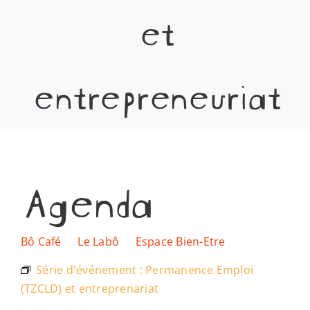
et
Les lieux
Ressources
entrepreneuriat
Nous soutenir
Nous trouver
Agenda
Bô Café
Le Labô
Espace Bien-Etre
Série d'événement :
Permanence Emploi
(TZCLD) et entreprenariat