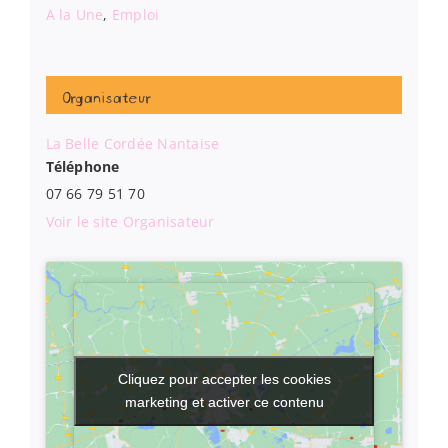
A la Une
,
Emploi
Organisateur
La Belle Cordée Nantaise
Téléphone
07 66 79 51 70
Voir le site Organisateur
Cliquez pour accepter les cookies
Cliquez pour accepter les cookies
marketing et activer ce contenu
marketing et activer ce contenu