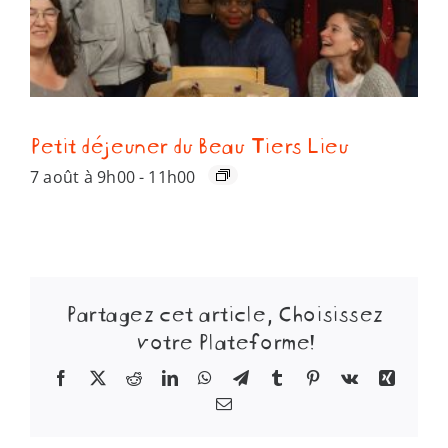
Petit déjeuner du Beau Tiers Lieu
7 août à 9h00
-
11h00
Partagez cet article, Choisissez
votre Plateforme!
Facebook
X
Reddit
LinkedIn
WhatsApp
Telegram
Tumblr
Pinterest
Vk
Xing
Email