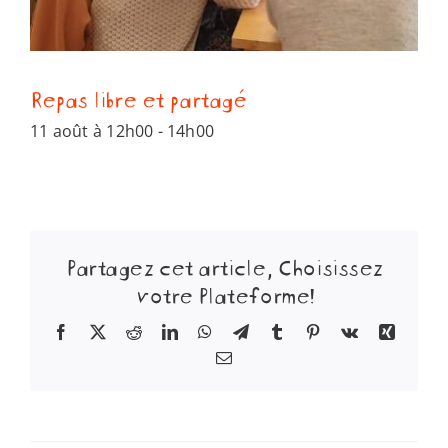
Repas libre et partagé
11 août à 12h00
-
14h00
Partagez cet article, Choisissez
votre Plateforme!
Facebook
X
Reddit
LinkedIn
WhatsApp
Telegram
Tumblr
Pinterest
Vk
Xing
Email