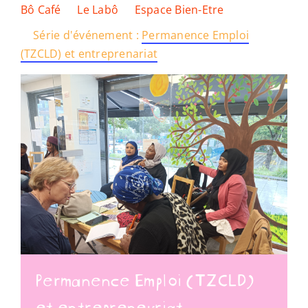
Bô Café
Le Labô
Espace Bien-Etre
Série d'événement :
Permanence Emploi
Ressources
(TZCLD) et entreprenariat
Nous soutenir
Nous trouver
Permanence Emploi (TZCLD)
et entrepreneuriat