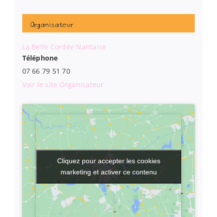
Organisateur
La Belle Cordée Nantaise
Téléphone
07 66 79 51 70
Voir le site Organisateur
Cliquez pour accepter les cookies
Cliquez pour accepter les cookies
marketing et activer ce contenu
marketing et activer ce contenu