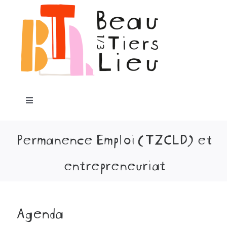
au
contenu
Toggle
Navigation
Accueil
Permanence Emploi (TZCLD) et
entrepreneuriat
Notre projet
Programme
Agenda
Les lieux