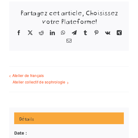
Partagez cet article, Choisissez
votre Plateforme!
Facebook
X
Reddit
LinkedIn
WhatsApp
Telegram
Tumblr
Pinterest
Vk
Xing
Email
Atelier de français
Atelier collectif de sophrologie
Détails
Date :