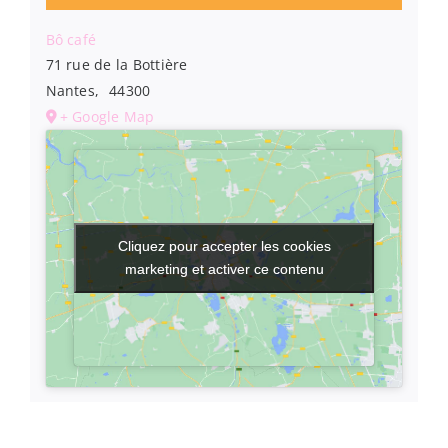
Bô café
71 rue de la Bottière
Nantes
,
44300
+ Google Map
Cliquez pour accepter les cookies
Cliquez pour accepter les cookies
marketing et activer ce contenu
marketing et activer ce contenu