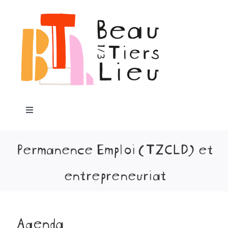
Passer
au
contenu
Toggle
Navigation
Accueil
Permanence Emploi (TZCLD) et
entrepreneuriat
Notre projet
Programme
Agenda