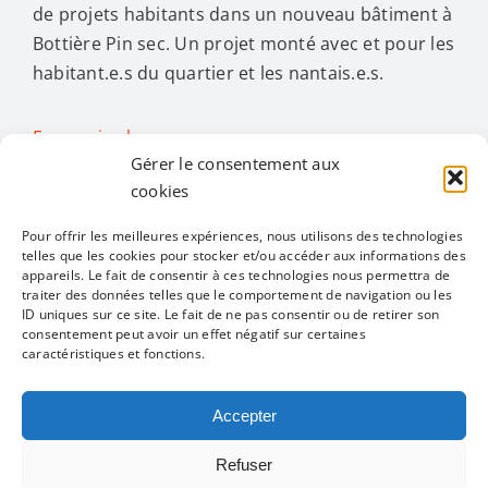
de projets habitants dans un nouveau bâtiment à
Bottière Pin sec. Un projet monté avec et pour les
habitant.e.s du quartier et les nantais.e.s.
En savoir plus…
Gérer le consentement aux
cookies
Activités
Pour offrir les meilleures expériences, nous utilisons des technologies
telles que les cookies pour stocker et/ou accéder aux informations des
appareils. Le fait de consentir à ces technologies nous permettra de
Toggle
traiter des données telles que le comportement de navigation ou les
Navigation
ID uniques sur ce site. Le fait de ne pas consentir ou de retirer son
Toutes les activités
Restons en contact
consentement peut avoir un effet négatif sur certaines
caractéristiques et fonctions.
Alimentation
Accepter
Mentions légales
Politique de confidentialité
Refuser
Bien être