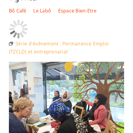
Les lieux
Bô Café
Le Labô
Espace Bien-Etre
Ressources
Série d'événement :
Permanence Emploi
Nous soutenir
(TZCLD) et entreprenariat
Nous trouver