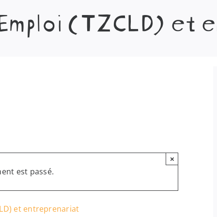
mploi (TZCLD) et e
×
ent est passé.
D) et entreprenariat