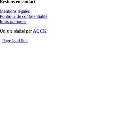
Restons en contact
Mentions légales
Politique de confidentialité
Infos pratiques
Un site réalisé par
ACCK
Page load link
Aller
en
haut