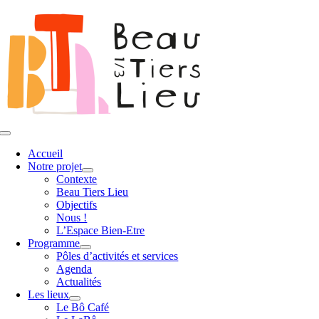
Passer
au
contenu
Toggle
Navigation
Accueil
Notre projet
Contexte
Beau Tiers Lieu
Objectifs
Nous !
L’Espace Bien-Etre
Programme
Pôles d’activités et services
Agenda
Actualités
Les lieux
Le Bô Café