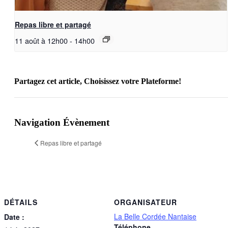
Repas libre et partagé
11 août à 12h00
-
14h00
Partagez cet article, Choisissez votre Plateforme!
Facebook
X
Reddit
LinkedIn
WhatsApp
Telegram
Tumblr
Pinterest
Vk
Xing
Email
Navigation Évènement
Repas libre et partagé
DÉTAILS
ORGANISATEUR
La Belle Cordée Nantaise
Date :
Téléphone