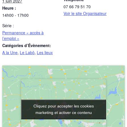
1 juin 2027
07 66 79 51 70
Heure :
Voir le site Organisateur
14h00 - 17h00
Série :
Permanence « accès à
l’emploi »
Catégories d’Évènement:
A la Une
,
Le Labô
,
Les lieux
Cliquez pour accepter les cookies
Cliquez pour accepter les cookies
marketing et activer ce contenu
marketing et activer ce contenu