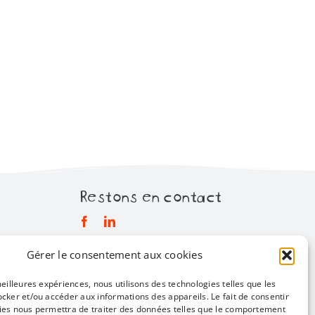
Restons en contact
Gérer le consentement aux cookies
Mentions légales
Politique de confidentialité
meilleures expériences, nous utilisons des technologies telles que les
ocker et/ou accéder aux informations des appareils. Le fait de consentir
Infos pratiques
ies nous permettra de traiter des données telles que le comportement