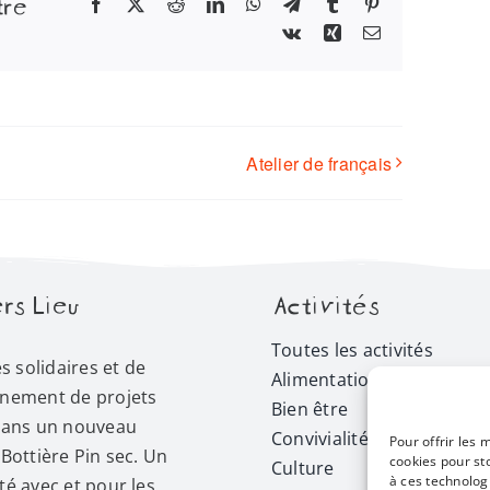
tre
Facebook
X
Reddit
LinkedIn
WhatsApp
Telegram
Tumblr
Pinterest
Vk
Xing
Email
Atelier de français
rs Lieu
Activités
Toutes les activités
és solidaires et de
Alimentation
nement de projets
Bien être
dans un nouveau
Convivialité
Pour offrir les 
Bottière Pin sec. Un
cookies pour st
Culture
à ces technolog
é avec et pour les