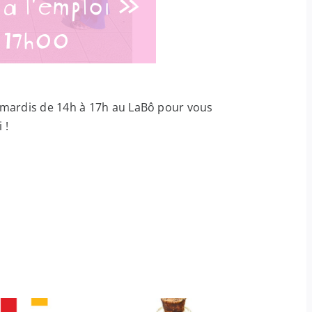
à l’emploi »
-
17h00
s mardis de 14h à 17h au LaBô pour vous
 !