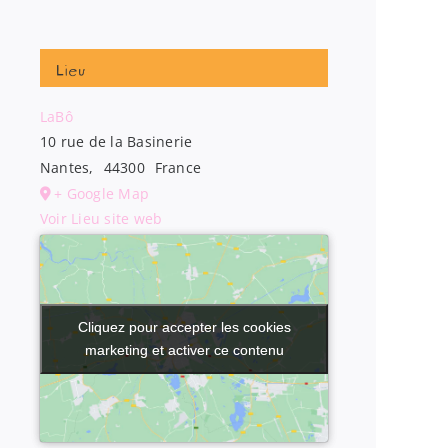
Lieu
LaBô
10 rue de la Basinerie
Nantes
,
44300
France
+ Google Map
Voir Lieu site web
Cliquez pour accepter les cookies
Cliquez pour accepter les cookies
marketing et activer ce contenu
marketing et activer ce contenu