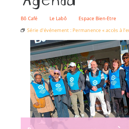
Bô Café
Le Labô
Espace Bien-Etre
Série d'événement :
Permanence « accès à l’e