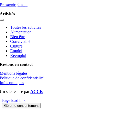
En savoir plus…
Activités
Toggle
Navigation
Toutes les activités
Alimentation
Bien être
Convivialité
Culture
Emploi
Réemploi
Restons en contact
Mentions légales
Politique de confidentialité
Infos pratiques
Un site réalisé par
ACCK
Page load link
Gérer le consentement
Aller
en