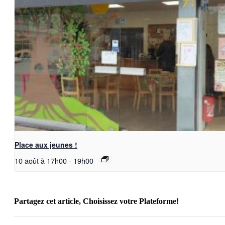
Place aux jeunes !
10 août à 17h00
-
19h00
Partagez cet article, Choisissez votre Plateforme!
Facebook
X
Reddit
LinkedIn
WhatsApp
Telegram
Tumblr
Pinterest
Vk
Xing
Email