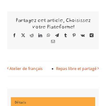
Partagez cet article, Choisissez
votre Plateforme!
Facebook
X
Reddit
LinkedIn
WhatsApp
Telegram
Tumblr
Pinterest
Vk
Xing
Email
Atelier de français
Repas libre et partagé
Détails