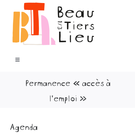
au
contenu
Toggle
Navigation
Accueil
Permanence « accès à
l’emploi »
Notre projet
Programme
Agenda
Les lieux