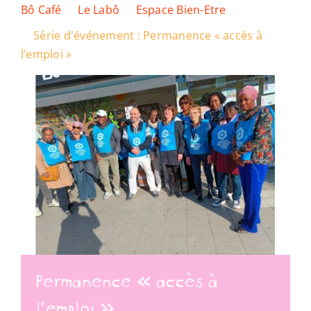
Bô Café
Le Labô
Espace Bien-Etre
Série d'événement :
Permanence « accès à
Ressources
l’emploi »
Nous soutenir
Nous trouver
Permanence « accès à
l’emploi »