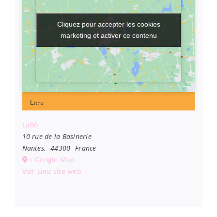
Cliquez pour accepter les cookies
Cliquez pour accepter les cookies
marketing et activer ce contenu
marketing et activer ce contenu
Lieu
LaBô
10 rue de la Basinerie
Nantes
,
44300
France
+ Google Map
Voir Lieu site web