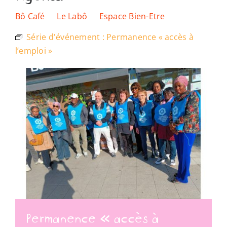
Les lieux
Bô Café
Le Labô
Espace Bien-Etre
Série d'événement :
Permanence « accès à
Ressources
l’emploi »
Nous soutenir
Nous trouver
Permanence « accès à