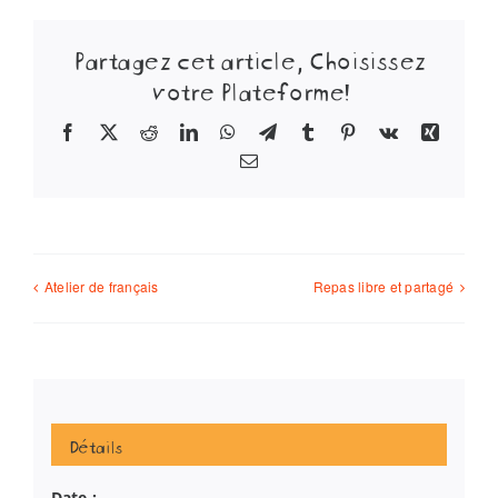
Partagez cet article, Choisissez
votre Plateforme!
Facebook
X
Reddit
LinkedIn
WhatsApp
Telegram
Tumblr
Pinterest
Vk
Xing
Email
Atelier de français
Repas libre et partagé
Détails
Date :