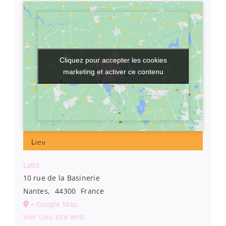
Cliquez pour accepter les cookies
Cliquez pour accepter les cookies
marketing et activer ce contenu
marketing et activer ce contenu
Lieu
LaBô
10 rue de la Basinerie
Nantes
,
44300
France
+ Google Map
Voir Lieu site web