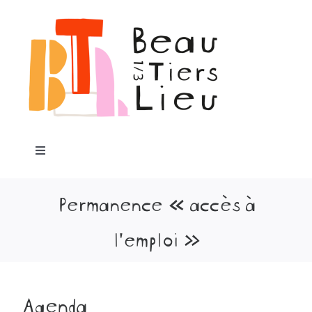
Passer
au
contenu
Toggle
Navigation
Accueil
Permanence « accès à
l’emploi »
Notre projet
Programme
Agenda