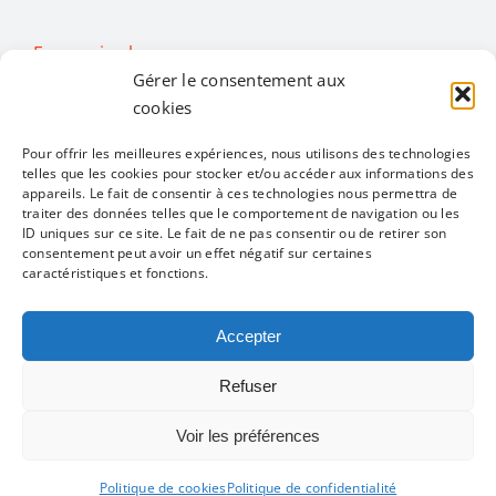
En savoir plus…
Gérer le consentement aux
cookies
Activités
Pour offrir les meilleures expériences, nous utilisons des technologies
telles que les cookies pour stocker et/ou accéder aux informations des
Toggle
appareils. Le fait de consentir à ces technologies nous permettra de
traiter des données telles que le comportement de navigation ou les
Navigation
ID uniques sur ce site. Le fait de ne pas consentir ou de retirer son
Toutes les activités
Restons en contact
consentement peut avoir un effet négatif sur certaines
caractéristiques et fonctions.
Alimentation
Accepter
Mentions légales
Politique de confidentialité
Refuser
Bien être
Infos pratiques
Voir les préférences
Convivialité
Un site réalisé par
ACCK
Politique de cookies
Politique de confidentialité