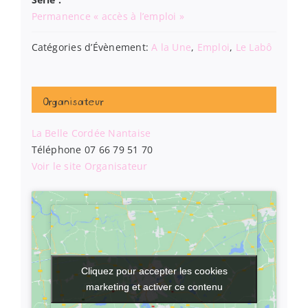
Permanence « accès à l’emploi »
Catégories d’Évènement:
A la Une
,
Emploi
,
Le Labô
Organisateur
La Belle Cordée Nantaise
Téléphone
07 66 79 51 70
Voir le site Organisateur
Cliquez pour accepter les cookies
Cliquez pour accepter les cookies
marketing et activer ce contenu
marketing et activer ce contenu