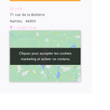
Bô café
71 rue de la Bottière
Nantes
,
44300
+ Google Map
Cliquez pour accepter les cookies
Cliquez pour accepter les cookies
marketing et activer ce contenu
marketing et activer ce contenu