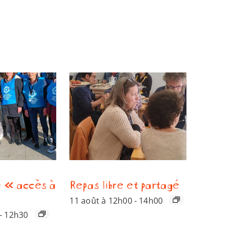
 « accès à
Repas libre et partagé
11 août à 12h00
-
14h00
-
12h30