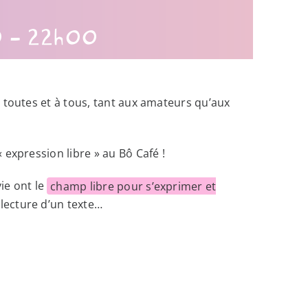
0
-
22h00
 toutes et à tous, tant aux amateurs qu’aux
expression libre » au Bô Café !
vie ont le
champ libre pour s’exprimer et
 lecture d’un texte…