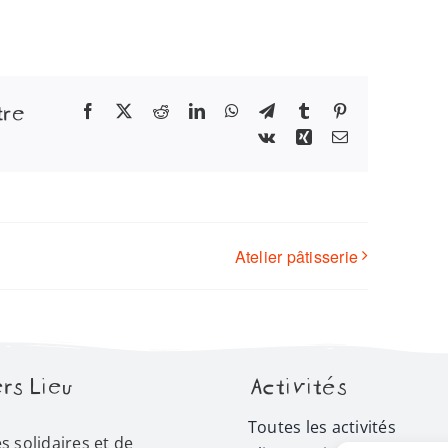
tre
Facebook
X
Reddit
LinkedIn
WhatsApp
Telegram
Tumblr
Pinterest
Vk
Xing
Email
Atelier pâtisserie
rs Lieu
Activités
Toutes les activités
és solidaires et de