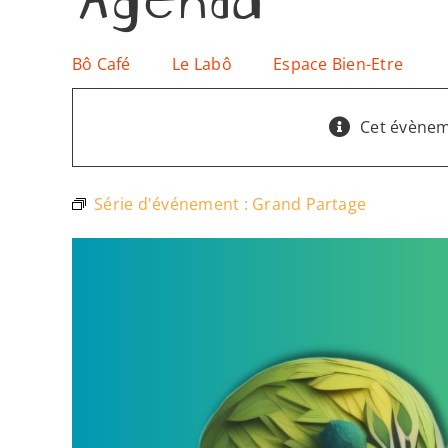
Bô Café
Le Labô
Espace Bien-Etre
Cet évènem
Série d'événement :
Grand Partage