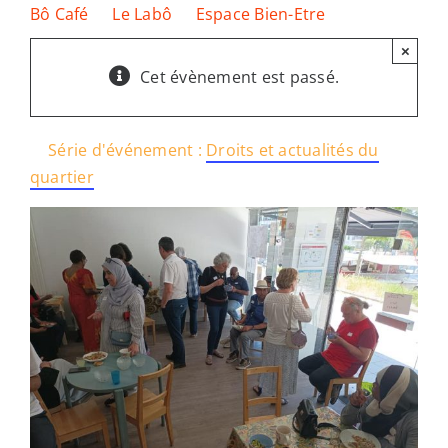
Bô Café
Le Labô
Espace Bien-Etre
×
Ressources
Cet évènement est passé.
Nous soutenir
Série d'événement :
Droits et actualités du
quartier
Nous trouver