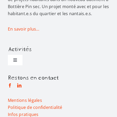
Bottière Pin sec. Un projet monté avec et pour les
habitant.e.s du quartier et les nantais.e.s.
En savoir plus…
Activités
Toggle
Navigation
Toutes les activités
Restons en contact
Alimentation
Mentions légales
Politique de confidentialité
Bien être
Infos pratiques