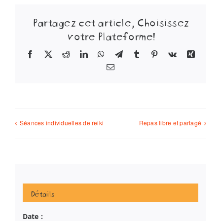
Partagez cet article, Choisissez
votre Plateforme!
Facebook
X
Reddit
LinkedIn
WhatsApp
Telegram
Tumblr
Pinterest
Vk
Xing
Email
Séances individuelles de reiki
Repas libre et partagé
Détails
Date :