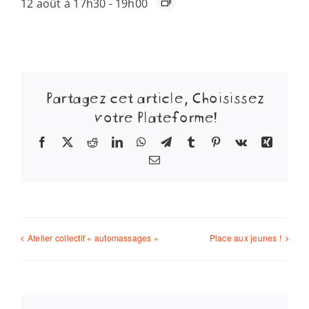
12 août à 17h30
-
19h00
Partagez cet article, Choisissez
votre Plateforme!
Facebook
X
Reddit
LinkedIn
WhatsApp
Telegram
Tumblr
Pinterest
Vk
Xing
Email
Atelier collectif « automassages »
Place aux jeunes !