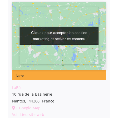
Cliquez pour accepter les cookies
Cliquez pour accepter les cookies
marketing et activer ce contenu
marketing et activer ce contenu
Lieu
LaBô
10 rue de la Basinerie
Nantes
,
44300
France
+ Google Map
Voir Lieu site web