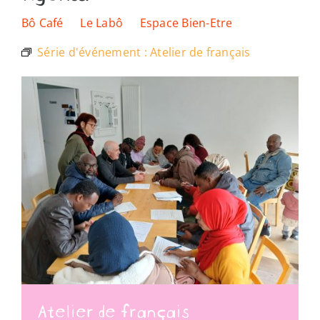
Les lieux
Bô Café
Le Labô
Espace Bien-Etre
Série d'événement :
Atelier de français
Ressources
Nous soutenir
Nous trouver
Atelier de français