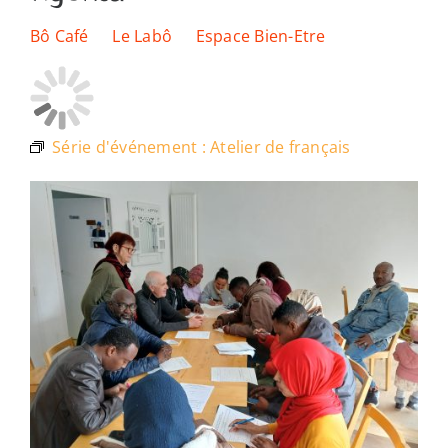
Les lieux
Bô Café
Le Labô
Espace Bien-Etre
Ressources
Série d'événement :
Atelier de français
Nous soutenir
Nous trouver