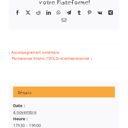
votre Plateforme!
Facebook
X
Reddit
LinkedIn
WhatsApp
Telegram
Tumblr
Pinterest
Vk
Xing
Email
Accompagnement numérique
Permanence Emploi (TZCLD) et entrepreneuriat
Détails
Date :
4 novembre
Heure :
17h30 - 19h00