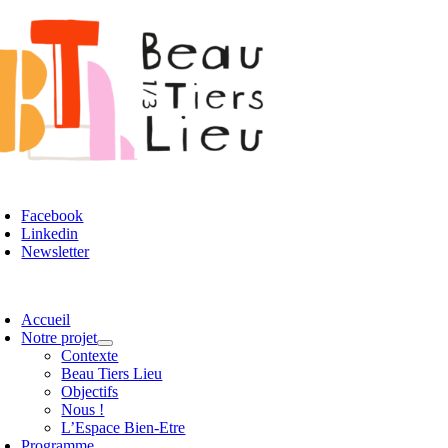
Passer
au
contenu
oggle
avigation
Facebook
Linkedin
Newsletter
oggle
avigation
Accueil
Notre projet
Contexte
Beau Tiers Lieu
Objectifs
Nous !
L’Espace Bien-Etre
Programme