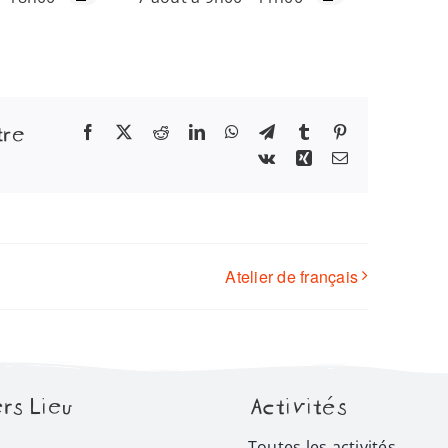
tre
Facebook
X
Reddit
LinkedIn
WhatsApp
Telegram
Tumblr
Pinterest
Vk
Xing
Email
Atelier de français
rs Lieu
Activités
Toutes les activités