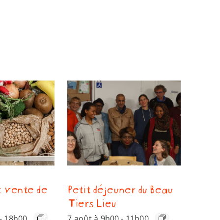
: vente de
Petit déjeuner du Beau
Tiers Lieu
-
18h00
7 août à 9h00
-
11h00