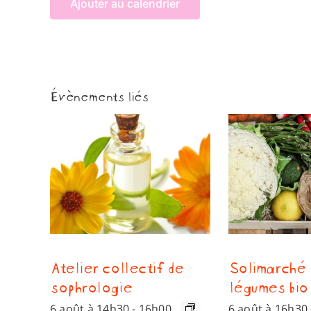
Ajouter au calendrier
Évènements liés
Atelier collectif de
Solimarché 
sophrologie
légumes bio
6 août à 14h30
-
16h00
6 août à 16h30