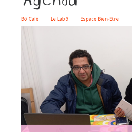
Bô Café
Le Labô
Espace Bien-Etre