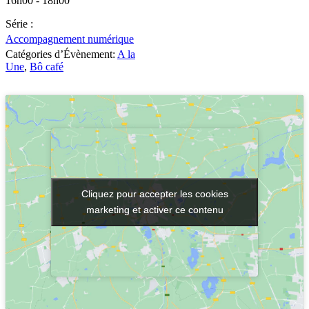
16h00 - 18h00
Série :
Accompagnement numérique
Catégories d’Évènement:
A la
Une
,
Bô café
Cliquez pour accepter les cookies
Cliquez pour accepter les cookies
marketing et activer ce contenu
marketing et activer ce contenu