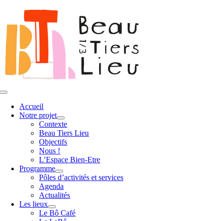
Passer
au
contenu
Toggle
Navigation
Accueil
Notre projet
Contexte
Beau Tiers Lieu
Objectifs
Nous !
L’Espace Bien-Etre
Programme
Pôles d’activités et services
Agenda
Actualités
Les lieux
Le Bô Café