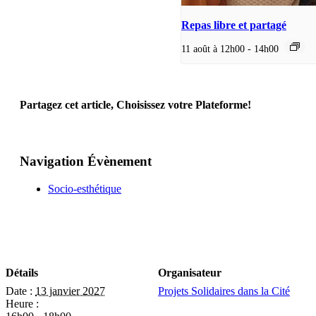
Repas libre et partagé
11 août à 12h00
-
14h00
Partagez cet article, Choisissez votre Plateforme!
Facebook
X
Reddit
LinkedIn
WhatsApp
Telegram
Tumblr
Pinterest
Vk
Xing
Email
Navigation Évènement
Socio-esthétique
Détails
Organisateur
Date :
13 janvier 2027
Projets Solidaires dans la Cité
Heure :