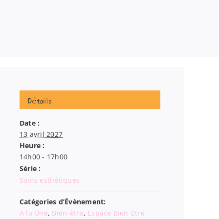
Détails
Date :
13 avril 2027
Heure :
14h00 - 17h00
Série :
Soins esthétiques
Catégories d’Évènement:
A la Une
,
Bien-être
,
Espace Bien-Etre