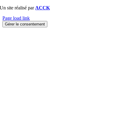
Un site réalisé par
ACCK
Page load link
Gérer le consentement
Aller
en
haut