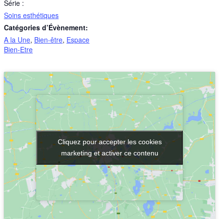
Série :
Soins esthétiques
Catégories d’Évènement:
A la Une
,
Bien-être
,
Espace
Bien-Etre
Cliquez pour accepter les cookies
Cliquez pour accepter les cookies
marketing et activer ce contenu
marketing et activer ce contenu