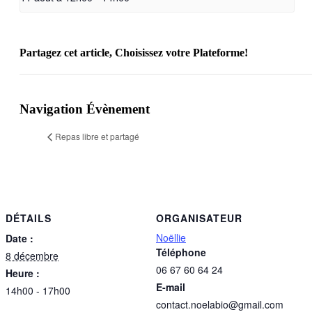
Partagez cet article, Choisissez votre Plateforme!
Facebook
X
Reddit
LinkedIn
WhatsApp
Telegram
Tumblr
Pinterest
Vk
Xing
Email
Navigation Évènement
Repas libre et partagé
DÉTAILS
ORGANISATEUR
Noëllie
Date :
Téléphone
8 décembre
06 67 60 64 24
Heure :
E-mail
14h00 - 17h00
contact.noelabio@gmail.com