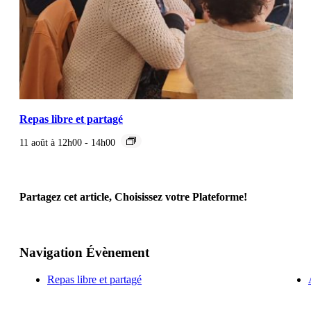
Repas libre et partagé
11 août à 12h00
-
14h00
Partagez cet article, Choisissez votre Plateforme!
Facebook
X
Reddit
LinkedIn
WhatsApp
Telegram
Tumblr
Pinterest
Vk
Xing
Email
Navigation Évènement
Repas libre et partagé