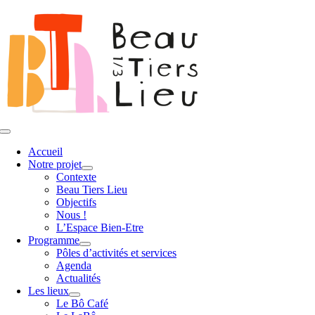
Passer
au
contenu
Toggle
Navigation
Accueil
Notre projet
Contexte
Beau Tiers Lieu
Objectifs
Nous !
L’Espace Bien-Etre
Programme
Pôles d’activités et services
Agenda
Actualités
Les lieux
Le Bô Café