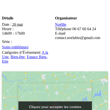
Détails
Organisateur
Date :
26 mai
Noëllie
Heure :
Téléphone
06 67 60 64 24
14h00 - 17h00
E-mail
contact.noelabio@gmail.com
Série :
Soins esthétiques
Catégories d’Évènement:
A la
Une
,
Bien-être
,
Espace Bien-
Etre
Cliquez pour accepter les cookies
Cliquez pour accepter les cookies