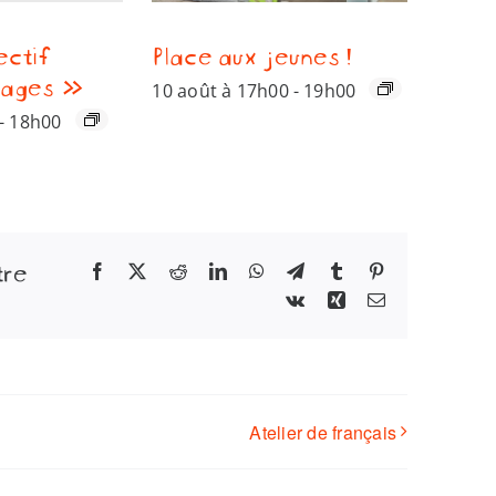
ectif
Place aux jeunes !
sages »
10 août à 17h00
-
19h00
-
18h00
tre
Facebook
X
Reddit
LinkedIn
WhatsApp
Telegram
Tumblr
Pinterest
Vk
Xing
Email
Atelier de français