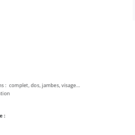
ns : complet, dos, jambes, visage…
ation
e :