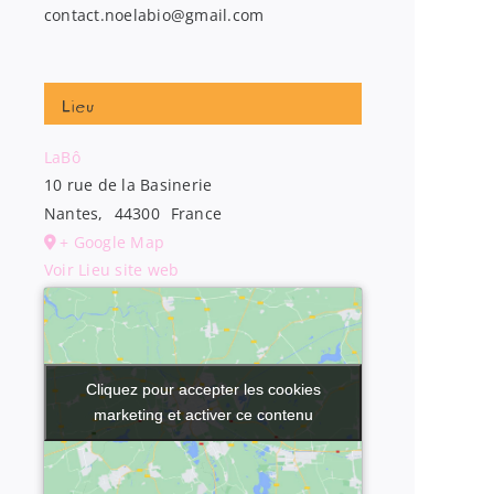
contact.noelabio@gmail.com
Lieu
LaBô
10 rue de la Basinerie
Nantes
,
44300
France
+ Google Map
Voir Lieu site web
Cliquez pour accepter les cookies
Cliquez pour accepter les cookies
marketing et activer ce contenu
marketing et activer ce contenu