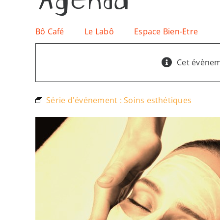
Bô Café
Le Labô
Espace Bien-Etre
Cet évènem
Série d'événement :
Soins esthétiques