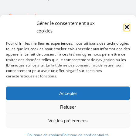
En savoir plus…
Gérer le consentement aux
cookies
Activités
Pour offrir les meilleures expériences, nous utilisons des technologies
telles que les cookies pour stocker et/ou accéder aux informations des
appareils. Le fait de consentir à ces technologies nous permettra de
Toggle
traiter des données telles que le comportement de navigation ou les
Navigation
ID uniques sur ce site. Le fait de ne pas consentir ou de retirer son
Toutes les activités
Restons en contact
consentement peut avoir un effet négatif sur certaines
caractéristiques et fonctions.
Alimentation
Accepter
Mentions légales
Politique de confidentialité
Refuser
Bien être
Infos pratiques
Voir les préférences
Convivialité
Un site réalisé par
ACCK
Politique de cookies
Politique de confidentialité