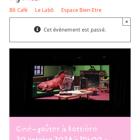
Les lieux
Bô Café
Le Labô
Espace Bien-Etre
×
Ressources
Cet évènement est passé.
Nous soutenir
Nous trouver
Ciné-goûter à Bottière
20 octobre 2024 à 15h00
-