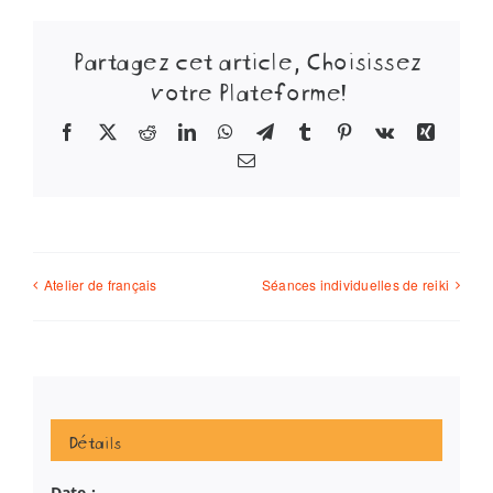
Partagez cet article, Choisissez
votre Plateforme!
Facebook
X
Reddit
LinkedIn
WhatsApp
Telegram
Tumblr
Pinterest
Vk
Xing
Email
Atelier de français
Séances individuelles de reiki
Détails
Date :