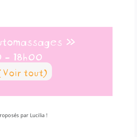
automassages »
0
-
18h00
(Voir tout)
roposés par Lucilia !