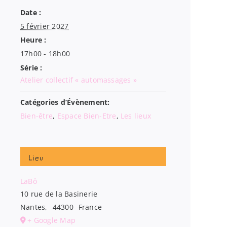
Date :
5 février 2027
Heure :
17h00 - 18h00
Série :
Atelier collectif « automassages »
Catégories d’Évènement:
Bien-être
,
Espace Bien-Etre
,
Les lieux
Lieu
LaBô
10 rue de la Basinerie
Nantes
,
44300
France
+ Google Map