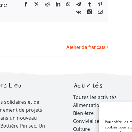
tre
Facebook
X
Reddit
LinkedIn
WhatsApp
Telegram
Tumblr
Pinterest
Vk
Xing
Email
Atelier de français
rs Lieu
Activités
Toutes les activités
és solidaires et de
Alimentation
nement de projets
Bien être
dans un nouveau
Convivialité
Pour offrir les 
Bottière Pin sec. Un
cookies pour st
Culture