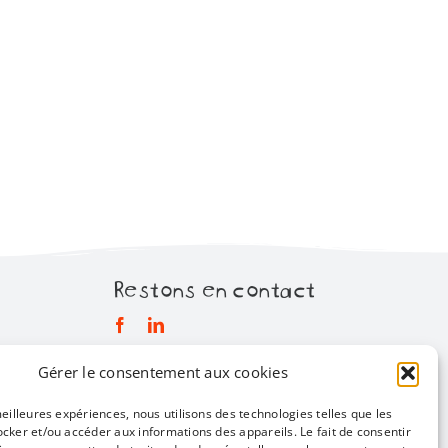
Restons en contact
Gérer le consentement aux cookies
Mentions légales
Politique de confidentialité
meilleures expériences, nous utilisons des technologies telles que les
ocker et/ou accéder aux informations des appareils. Le fait de consentir
Infos pratiques