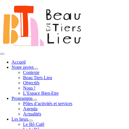
Passer
au
contenu
Toggle
Navigation
Accueil
Notre projet
Contexte
Beau Tiers Lieu
Objectifs
Nous !
L’Espace Bien-Etre
Programme
Pôles d’activités et services
Agenda
Actualités
Les lieux
Le Bô Café