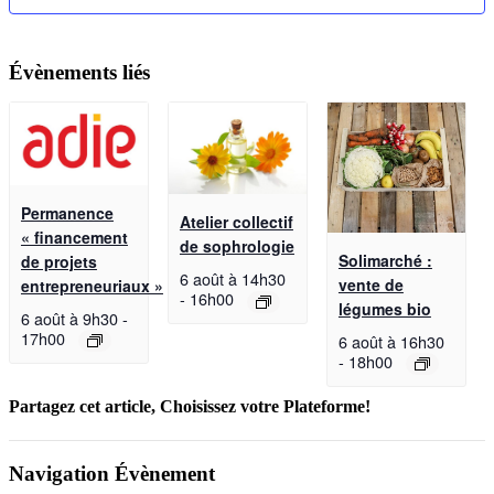
Évènements liés
Permanence
Atelier collectif
« financement
de sophrologie
Solimarché :
de projets
6 août à 14h30
vente de
entrepreneuriaux »
-
16h00
légumes bio
6 août à 9h30
-
17h00
6 août à 16h30
-
18h00
Partagez cet article, Choisissez votre Plateforme!
Facebook
X
Reddit
LinkedIn
WhatsApp
Telegram
Tumblr
Pinterest
Vk
Xing
Email
Navigation Évènement