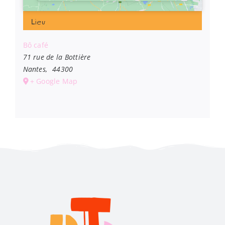
Lieu
Bô café
71 rue de la Bottière
Nantes
,
44300
+ Google Map