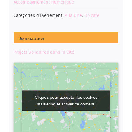
Accompagnement numérique
Catégories d’Évènement:
A la Une
,
Bô café
Organisateur
Projets Solidaires dans la Cité
Cliquez pour accepter les cookies
Cliquez pour accepter les cookies
marketing et activer ce contenu
marketing et activer ce contenu