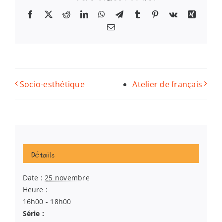
Facebook
X
Reddit
LinkedIn
WhatsApp
Telegram
Tumblr
Pinterest
Vk
Xing
Email
Socio-esthétique
Atelier de français
Détails
Date :
25 novembre
Heure :
16h00 - 18h00
Série :